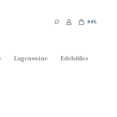
0 Fl.
e
Lagenweine
Edelsüßes