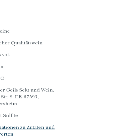
eine
cher Qualitätswein
 vol.
en
°C
er Geils Sekt und Wein,
 Str. 8, DE-67593,
rsheim
t Sulfite
mationen zu Zutaten und
erten