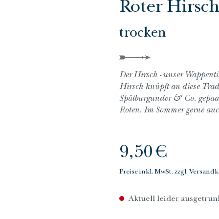
Roter Hirsc
trocken
Der Hirsch - unser Wappentie
Hirsch knüpft an diese Tradi
Spätburgunder & Co. gepaar
Roten. Im Sommer gerne auch
Regulärer Preis:
9,50 €
Preise inkl. MwSt. zzgl. Versand
Aktuell leider ausgetrun