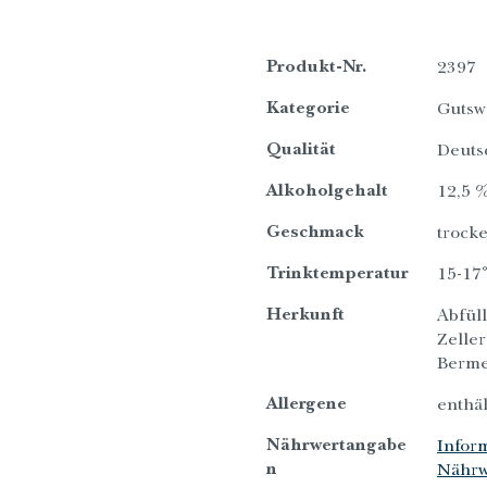
Produkt-Nr.
2397
Kategorie
Gutsw
Qualität
Deuts
Alkoholgehalt
12,5 %
Geschmack
trock
Trinktemperatur
15-17
Herkunft
Abfüll
Zeller
Berme
Allergene
enthäl
Nährwertangabe
Infor
n
Nährw