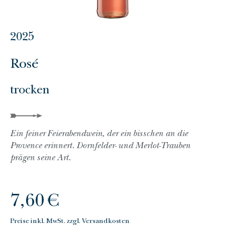
2025
Rosé
trocken
Ein feiner Feierabendwein, der ein bisschen an die
Provence erinnert. Dornfelder- und Merlot-Trauben
prägen seine Art.
Regulärer Preis:
7,60 €
Preise inkl. MwSt. zzgl. Versandkosten