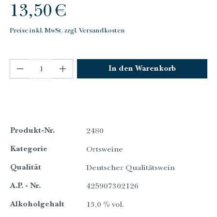
Regulärer Preis:
13,50 €
Preise inkl. MwSt. zzgl. Versandkosten
Produkt Anzahl: Gib den gewünschten Wert e
In den Warenkorb
Produkt-Nr.
2480
Kategorie
Ortsweine
Qualität
Deutscher Qualitätswein
A.P. - Nr.
425907302126
Alkoholgehalt
13,0 % vol.