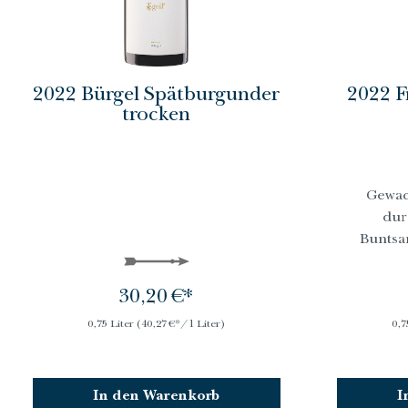
2022 Bürgel Spätburgunder
2022 F
trocken
Gewac
dur
Buntsa
glaub
30,20 €*
0,75 Liter
(40,27 €*/1 Liter)
0,7
In den Warenkorb
I