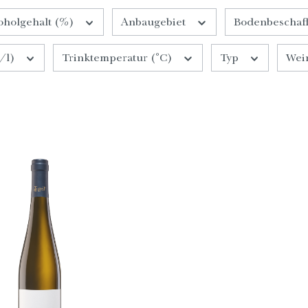
oholgehalt (%)
Anbaugebiet
Bodenbeschaff
/l)
Trinktemperatur (°C)
Typ
Wei