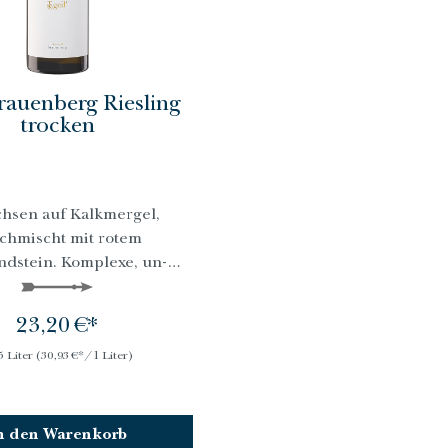
rauenberg Riesling
trocken
hsen auf Kalkmergel,
chmischt mit rotem
ndstein. Komplexe, un­
lich dichte Struktur.
23,20 €*
5 Liter
(30,93 €*/1 Liter)
n den Warenkorb